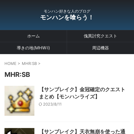
モンハン好きな人のブログ
モンハンを喰らう！
ホーム
傀異討究クエスト
導きの地(MHW:I)
周辺機器
HOME
>
MHR:SB
>
MHR:SB
【サンブレイク】金冠確定のクエスト
まとめ【モンハンライズ】
2023/8/11
【サンブレイク】天衣無崩を使った通