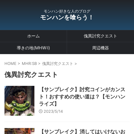
モンハン好きな人のブログ
モンハンを喰らう！
ホーム
傀異討究クエスト
導きの地(MHW:I)
周辺機器
HOME
>
MHR:SB
>
傀異討究クエスト
>
傀異討究クエスト
【サンブレイク】討究コインがカンス
ト！おすすめの使い道は？【モンハン
ライズ】
2023/5/14
【サンブレイク】消してはいけないお