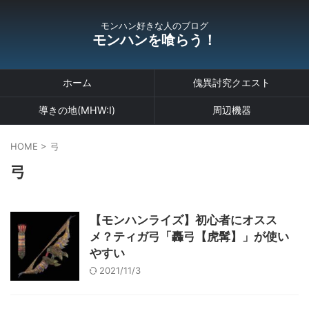
モンハン好きな人のブログ
モンハンを喰らう！
ホーム
傀異討究クエスト
導きの地(MHW:I)
周辺機器
HOME
>
弓
弓
【モンハンライズ】初心者にオスス
メ？ティガ弓「轟弓【虎髯】」が使い
やすい
2021/11/3