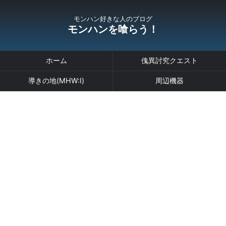
モンハン好きな人のブログ
モンハンを喰らう！
ホーム
傀異討究クエスト
導きの地(MHW:I)
周辺機器