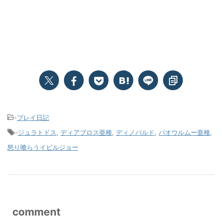
-
プレイ日記
-
ジュラトドス
,
ディアブロス亜種
,
ディノバルド
,
パオウルムー亜種
,
怒り喰らうイビルジョー
comment