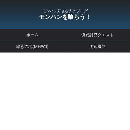
モンハン好きな人のブログ
モンハンを喰らう！
ホーム
傀異討究クエスト
導きの地(MHW:I)
周辺機器