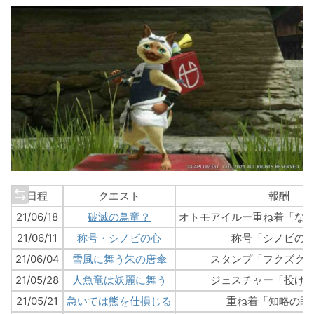
日程
クエスト
報酬
21/06/18
破滅の鳥竜？
オトモアイルー重ね着「な
21/06/11
称号・シノビの心
称号「シノビの
21/06/04
雪風に舞う朱の唐傘
スタンプ「フクズク
21/05/28
人魚竜は妖麗に舞う
ジェスチャー「投げ
21/05/21
急いては熊を仕損じる
重ね着「知略の眼