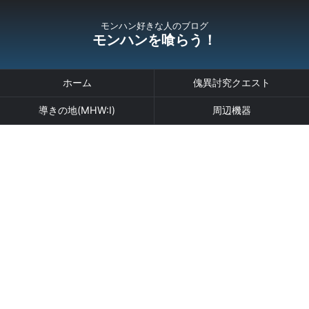
モンハン好きな人のブログ
モンハンを喰らう！
ホーム
傀異討究クエスト
導きの地(MHW:I)
周辺機器