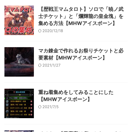
【歴戦王マムタロト】ソロで「暁ノ武
士チケット」と「爛輝龍の皇金塊」を
集める方法【MHWアイスボーン】
2020/12/18
マカ錬金で作れるお祭りチケットと必
要素材【MHWアイスボーン】
2021/1/27
重ね着集めをしてみることにした
【MHWアイスボーン】
2021/7/5