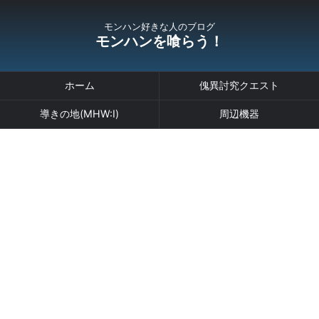
モンハン好きな人のブログ
モンハンを喰らう！
ホーム
傀異討究クエスト
導きの地(MHW:I)
周辺機器