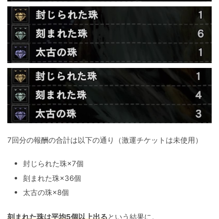
7回分の報酬の合計は以下の通り（激運チケットは未使用）
封じられた珠×7個
刻まれた珠×36個
太古の珠×8個
刻まれた珠は平均5個以上出る
という結果に。