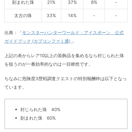
刻まれた珠
21%
37%
8%
-
太古の珠
33%
14%
-
-
出典：「
モンスターハンターワールド：アイスボーン 公式
ガイドブック (カプコンファミ通)
」
上記の表からレア10以上の装飾品を集めるなら封じられた珠
を狙うのが一番効率的なのは一目瞭然です。
ちなみに危険度3歴戦調査クエストの特別報酬枠は以下となっ
ています。
封じられた珠 40%
刻まれた珠 60%