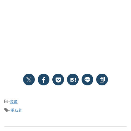
-
装備
-
重ね着