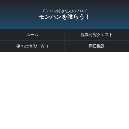
モンハン好きな人のブログ
モンハンを喰らう！
ホーム
傀異討究クエスト
導きの地(MHW:I)
周辺機器