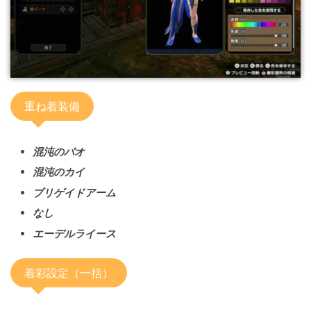
重ね着装備
混沌のパオ
混沌のカイ
ブリゲイドアーム
なし
エーデルライース
着彩設定（一括）