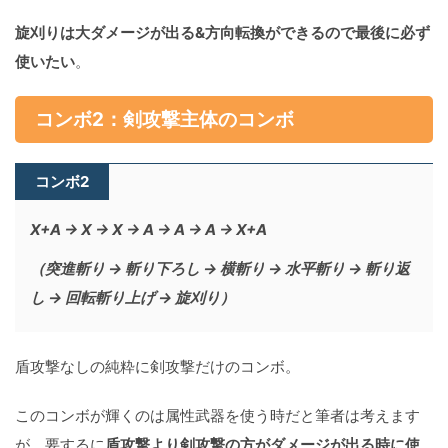
旋刈りは大ダメージが出る&方向転換ができるので最後に必ず
使いたい
。
コンボ2：剣攻撃主体のコンボ
コンボ2
X+A → X → X → A → A → A → X+A
（突進斬り → 斬り下ろし → 横斬り → 水平斬り → 斬り返
し → 回転斬り上げ → 旋刈り）
盾攻撃なしの純粋に剣攻撃だけのコンボ。
このコンボが輝くのは属性武器を使う時だと筆者は考えます
が、要するに
盾攻撃より剣攻撃の方がダメージが出る時に使