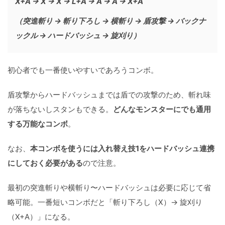
X+A → X → X → L+A → A → A → X+A
（突進斬り → 斬り下ろし → 横斬り → 盾攻撃 → バックナ
ックル → ハードバッシュ → 旋刈り）
初心者でも一番使いやすいであろうコンボ。
盾攻撃からハードバッシュまでは盾での攻撃のため、斬れ味
が落ちないしスタンもできる。
どんなモンスターにでも通用
する万能なコンボ
。
なお、
本コンボを使うには入れ替え技1をハードバッシュ連携
にしておく必要がある
ので注意。
最初の突進斬りや横斬り〜ハードバッシュは必要に応じて省
略可能。一番短いコンボだと「斬り下ろし（X）→ 旋刈り
（X+A）」になる。