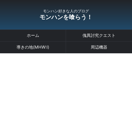
モンハン好きな人のブログ
モンハンを喰らう！
ホーム
傀異討究クエスト
導きの地(MHW:I)
周辺機器