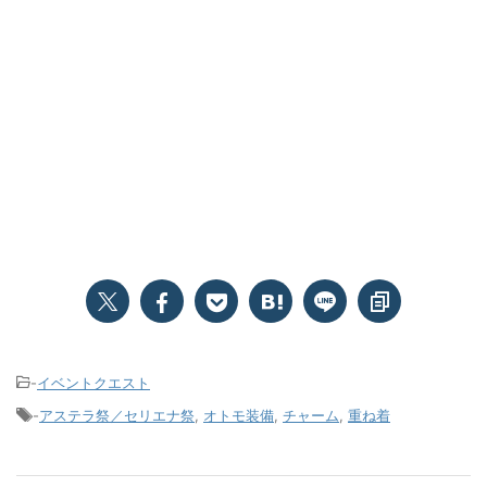
-
イベントクエスト
-
アステラ祭／セリエナ祭
,
オトモ装備
,
チャーム
,
重ね着