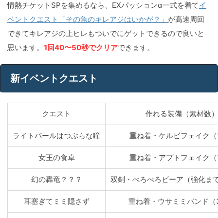
情熱チケットSPを集めるなら、EXパッションα一式を着て
イ
ベントクエスト「その魚のキレアジはいかが？」
が高速周回
できてキレアジの上ヒレもついでにゲットできるので良いと
思います。
1回40〜50秒でクリア
できます。
新イベントクエスト
クエスト
作れる装備（素材数
ライトパールはつぶらな瞳
重ね着・ケルビフェイク（
女王の食卓
重ね着・アプトフェイク（
幻の轟竜？？？
双剣・べろべろビーア（強化まで
耳塞ぎてミミ隠さず
重ね着・ウサミミバンド（