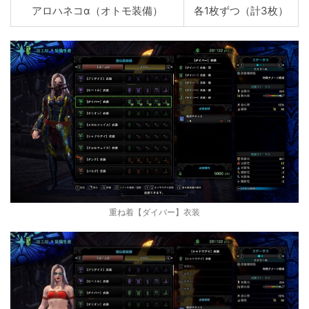
アロハネコα（オトモ装備）
各1枚ずつ（計3枚）
重ね着【ダイバー】衣装