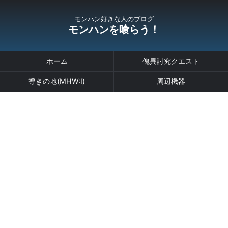
モンハン好きな人のブログ
モンハンを喰らう！
ホーム
傀異討究クエスト
導きの地(MHW:I)
周辺機器