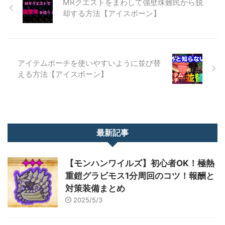
MRクエストをまわして強壁珠難民から脱
却する方法【アイスボーン】
アイテムポーチを使いやすいように並び替
える方法【アイスボーン】
最新記事
【モンハンワイルズ】初心者OK！極熱
重鎧グラビモス1分周回のコツ！報酬と
対策装備まとめ
2025/5/3