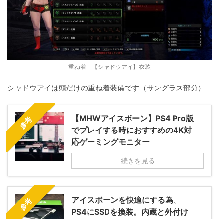
重ね着 【シャドウアイ】衣装
シャドウアイは頭だけの重ね着装備です（サングラス部分）
【MHWアイスボーン】PS4 Pro版
参考
でプレイする時におすすめの4K対
応ゲーミングモニター
続きを見る
アイスボーンを快適にする為、
参考
PS4にSSDを換装。内蔵と外付け