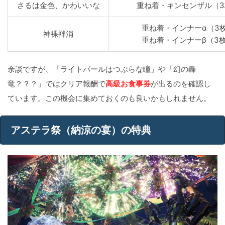
さるは金色、かわいいな
重ね着・キンセンザル（3
重ね着・インナーα（3
神裸袢消
重ね着・インナーβ（3
余談ですが、「ライトパールはつぶらな瞳」や「幻の轟
竜？？？」ではクリア報酬で
高級お食事券
が出るのを確認し
ています。この機会に集めておくのも良いかもしれません。
アステラ祭（納涼の宴）の特典