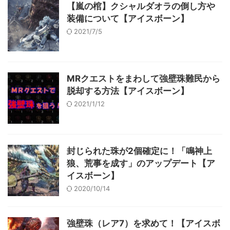
【嵐の棺】クシャルダオラの倒し方や
装備について【アイスボーン】
2021/7/5
MRクエストをまわして強壁珠難民から
脱却する方法【アイスボーン】
2021/1/12
封じられた珠が2個確定に！「鳴神上
狼、荒事を成す」のアップデート【ア
イスボーン】
2020/10/14
強壁珠（レア7）を求めて！【アイスボ