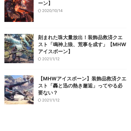
ーン】
2020/10/14
刻まれた珠大量放出！装飾品救済クエ
スト「鳴神上狼、荒事を成す」【MHW
アイスボーン】
2021/1/12
【MHWアイスボーン】装飾品救済クエ
スト「轟と迅の熱き邂逅」ってやる必
要ない？
2021/1/12