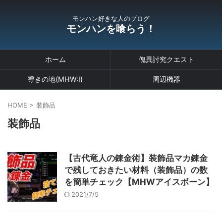
モンハン好きな人のブログ
モンハンを喰らう！
ホーム
傀異討究クエスト
導きの地(MHW:I)
周辺機器
HOME
>
装飾品
装飾品
【古代竜人の錬金術】装飾品マカ錬金
で残しておきたい材料（装飾品）の数
を簡単チェック【MHWアイスボーン】
2021/7/5